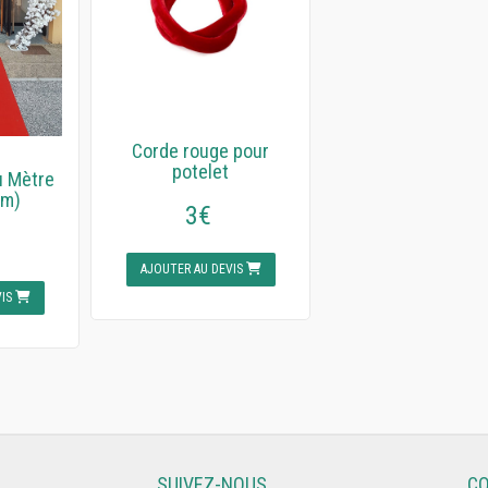
Corde rouge pour
potelet
u Mètre
1m)
3€
AJOUTER AU DEVIS
VIS
SUIVEZ-NOUS
C