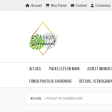
Home
Mon Panier
Checkout
Checkout
Accueil
Mon Panier
Contact
Connexion
ACCUEIL
PACKS CLÉS EN MAIN
JEUX ET ANIMAT
FONDS PHOTO & SOUVENIRS
DÉCORS, SCÉNOGRAPH
ACCUEIL
POTELET DE GUIDAGE DORÉ