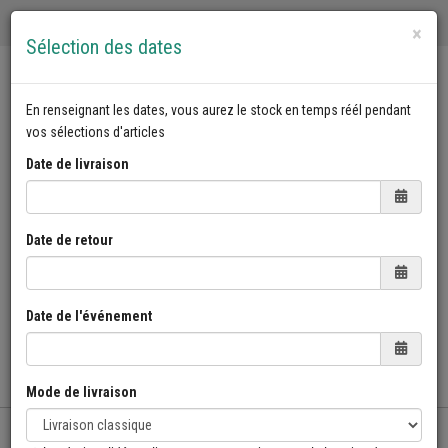
Home
Mon Panier
Checkout
Checkout
×
Sélection des dates
En renseignant les dates, vous aurez le stock en temps réél pendant
vos sélections d'articles
Date de livraison
Date de retour
PANIER:
0 ARTICLE - 0€
J'ajoute mes dates
Date de l'événement
Mode de livraison
Toggle Na