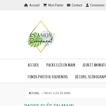
Home
Mon Panier
Checkout
Checkout
Accueil
Mon Panier
Contact
Connexion
ACCUEIL
PACKS CLÉS EN MAIN
JEUX ET ANIMAT
FONDS PHOTO & SOUVENIRS
DÉCORS, SCÉNOGRAPH
ACCUEIL
PACKS CLÉS EN MAIN