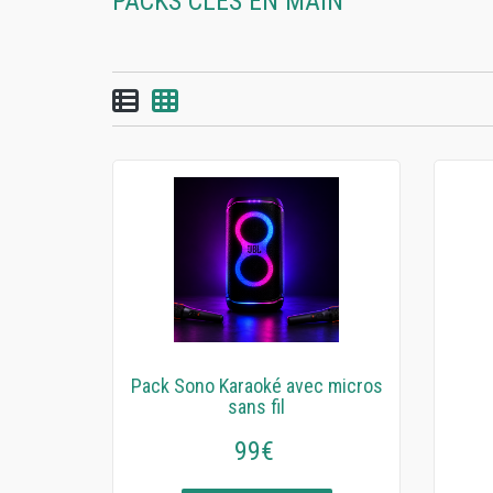
PACKS CLÉS EN MAIN
Vue par liste
Vue par grille
Pack Sono Karaoké avec micros
sans fil
99€