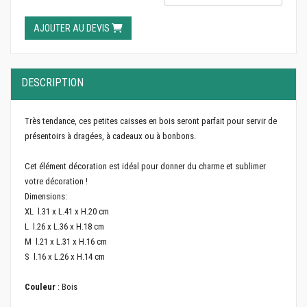
AJOUTER AU DEVIS
DESCRIPTION
Très tendance, ces petites caisses en bois seront parfait pour servir de
présentoirs à dragées, à cadeaux ou à bonbons.
Cet élément décoration est idéal pour donner du charme et sublimer
votre décoration !
Dimensions:
XL l.31 x L.41 x H.20 cm
L l.26 x L.36 x H.18 cm
M l.21 x L.31 x H.16 cm
S l.16 x L.26 x H.14 cm
Couleur
: Bois