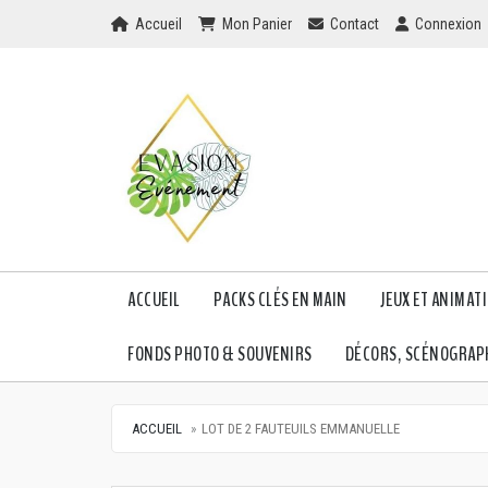
Home
Mon Panier
Checkout
Checkout
Accueil
Mon Panier
Contact
Connexion
ACCUEIL
PACKS CLÉS EN MAIN
JEUX ET ANIMAT
FONDS PHOTO & SOUVENIRS
DÉCORS, SCÉNOGRAPH
ACCUEIL
LOT DE 2 FAUTEUILS EMMANUELLE