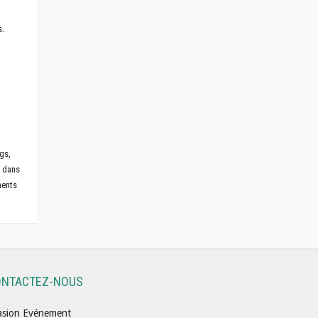
s.
gs,
s dans
ments
ONTACTEZ-NOUS
asion Evénement