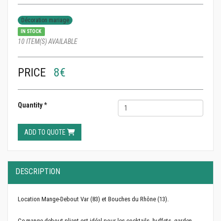
Décoration mariage
IN STOCK
10 ITEM(S) AVAILABLE
PRICE
8€
Quantity
*
ADD TO QUOTE
DESCRIPTION
Location Mange-Debout Var (83) et Bouches du Rhône (13).
Ce mange-debout pliant est idéal pour les cocktails, buffets, garden-